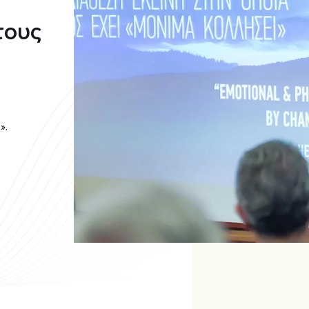
τους
».