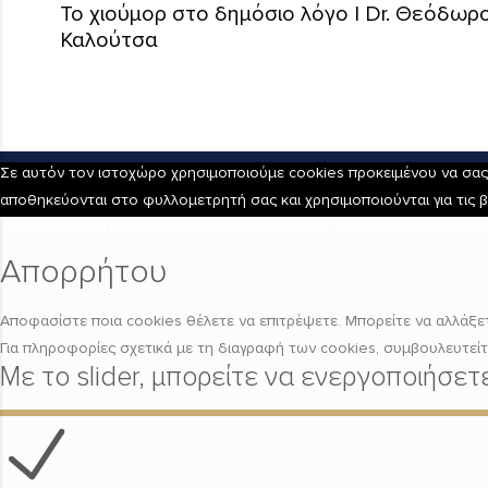
Το χιούμορ στο δημόσιο λόγο | Dr. Θεόδω
Καλούτσα
Σε αυτόν τον ιστοχώρο χρησιμοποιούμε cookies προκειμένου να σας π
αποθηκεύονται στο φυλλομετρητή σας και χρησιμοποιούνται για τις β
συνεχίσετε την πλοήγηση στην ιστοσελίδα μας, αποδέχεστε την χρήσ
Απορρήτου
Αποφασίστε ποια cookies θέλετε να επιτρέψετε. Μπορείτε να αλλάξετε
Για πληροφορίες σχετικά με τη διαγραφή των cookies, συμβουλευτεί
Με το slider, μπορείτε να ενεργοποιήσε