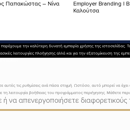
ρος Παπακώστας – Νίνα
Employer Branding | 
Καλούτσα
αρέχουμε την καλύτερη δυνατή εμπειρία χρήσης της ιστοσελίδας. Τα 
ασικές λειτουργίες πλοήγησης αλλά και για την εξατομίκευση της εμπ
η cookies.
 αυτές τις ρυθμίσεις ανά πάσα στιγμή. Ωστόσο, αυτό μπορεί να έχει 
τε τη λειτουργία βοήθειας του προγράμματος περιήγησης. Μάθετε περ
τε ή να απενεργοποιήσετε διαφορετικούς 