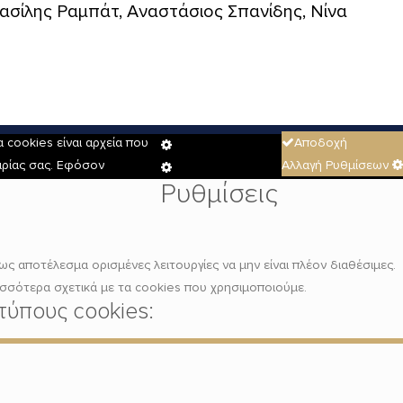
Βασίλης Ραμπάτ, Αναστάσιος Σπανίδης, Νίνα
cookies είναι αρχεία που
Αποδοχή
Cookie
ειρίας σας. Εφόσον
Αλλαγή Ρυθμίσεων
Box
Cookie
Ρυθμίσεις
Settings
Box
Settings
ως αποτέλεσμα ορισμένες λειτουργίες να μην είναι πλέον διαθέσιμες.
ισσότερα σχετικά με τα cookies που χρησιμοποιούμε.
τύπους cookies: