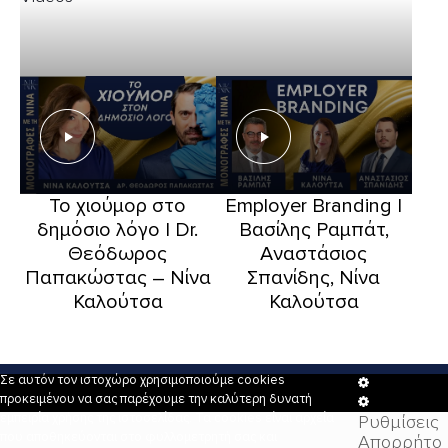
Το χιούμορ στο
Employer Branding |
δημόσιο λόγο | Dr.
Βασίλης Ραμπάτ,
Θεόδωρος
Αναστάσιος
Παπακώστας – Νίνα
Σπανίδης, Νίνα
Καλούτσα
Καλούτσα
Σε αυτόν τον ιστοχώρο χρησιμοποιούμε cookies
Cookie
προκειμένου να σας παρέχουμε την καλύτερη δυνατή
Box
Cookie
εμπειρία χρήσης της ιστοσελίδας. Τα cookies είναι αρχεία
Ρυθμίσεις
Settings
Box
που αποθηκεύονται στο φυλλομετρητή σας και
Απορρήτο
Settings