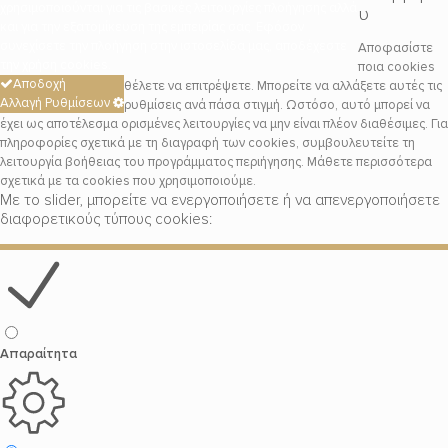
χρησιμοποιούνται για τις βασικές λειτουργίες πλοήγησης αλλά
υ
και για την εξατομίκευση της εμπειρίας σας. Εφόσον
συνεχίσετε την πλοήγηση στην ιστοσελίδα μας, αποδέχεστε
Αποφασίστε
την χρήση cookies.
ποια cookies
Αποδοχή
θέλετε να επιτρέψετε. Μπορείτε να αλλάξετε αυτές τις
Αλλαγή Ρυθμίσεων
ρυθμίσεις ανά πάσα στιγμή. Ωστόσο, αυτό μπορεί να
έχει ως αποτέλεσμα ορισμένες λειτουργίες να μην είναι πλέον διαθέσιμες. Για
πληροφορίες σχετικά με τη διαγραφή των cookies, συμβουλευτείτε τη
λειτουργία βοήθειας του προγράμματος περιήγησης. Μάθετε περισσότερα
σχετικά με τα cookies που χρησιμοποιούμε.
Με το slider, μπορείτε να ενεργοποιήσετε ή να απενεργοποιήσετε
διαφορετικούς τύπους cookies:
Απαραίτητα