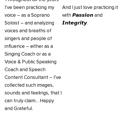
I’ve been practicing my
And I just love practicing it
voice – as a Soprano
with 𝙋𝙖𝙨𝙨𝙞𝙤𝙣 and
Soloist – and analyzing
𝙄𝙣𝙩𝙚𝙜𝙧𝙞𝙩𝙮.
voices and breaths of
singers and people of
influence – either as a
Singing Coach or as a
Voice & Public Speaking
Coach and Speech
Content Consultant – I’ve
collected such images,
sounds and feelings, that I
can truly claim… Happy
and Grateful.