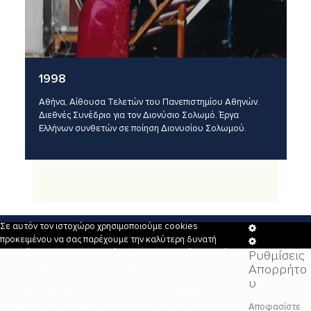
1998
Αθήνα, Αίθουσα Τελετών του Πανεπιστημίου Αθηνών.
Διεθνές Συνέδριο για τον Διονύσιο Σολωμό. Έργα
Ελλήνων συνθετών σε ποίηση Διονυσίου Σολωμού.
Σε αυτόν τον ιστοχώρο χρησιμοποιούμε cookies
Cookie
προκειμένου να σας παρέχουμε την καλύτερη δυνατή
Box
Cookie
εμπειρία χρήσης της ιστοσελίδας. Τα cookies είναι αρχεία
Ρυθμίσεις
Settings
Box
που αποθηκεύονται στο φυλλομετρητή σας και
Απορρήτο
Settings
χρησιμοποιούνται για τις βασικές λειτουργίες πλοήγησης αλλά
υ
και για την εξατομίκευση της εμπειρίας σας. Εφόσον
συνεχίσετε την πλοήγηση στην ιστοσελίδα μας, αποδέχεστε
Αποφασίστε