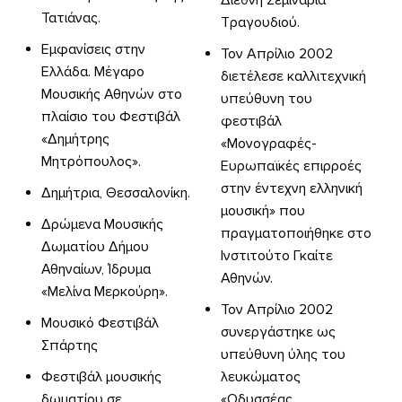
Διεθνή Σεμινάρια
Τατιάνας.
Τραγουδιού.
Εμφανίσεις στην
Τον Απρίλιο 2002
Ελλάδα. Μέγαρο
διετέλεσε καλλιτεχνική
Μουσικής Αθηνών στο
υπεύθυνη του
πλαίσιο του Φεστιβάλ
φεστιβάλ
«Δημήτρης
«Μονογραφές-
Μητρόπουλος».
Ευρωπαϊκές επιρροές
στην έντεχνη ελληνική
Δημήτρια, Θεσσαλονίκη.
μουσική» που
Δρώμενα Μουσικής
πραγματοποιήθηκε στο
Δωματίου Δήμου
Ινστιτούτο Γκαίτε
Αθηναίων, Ίδρυμα
Αθηνών.
«Μελίνα Μερκούρη».
Τον Απρίλιο 2002
Μουσικό Φεστιβάλ
συνεργάστηκε ως
Σπάρτης
υπεύθυνη ύλης του
Φεστιβάλ μουσικής
λευκώματος
δωματίου σε
«Οδυσσέας