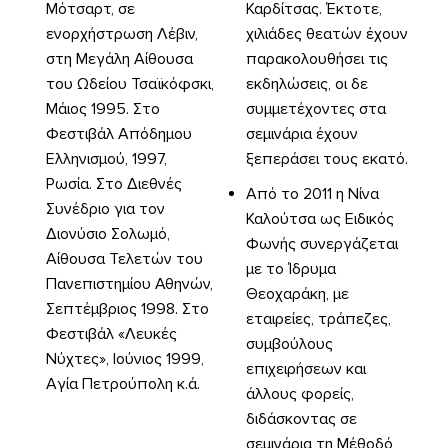
Μότσαρτ, σε
Καρδίτσας. Έκτοτε,
ενορχήστρωση Λέβιν,
χιλιάδες θεατών έχουν
στη Μεγάλη Αίθουσα
παρακολουθήσει τις
του Ωδείου Τσαϊκόφσκι,
εκδηλώσεις, οι δε
Μάιος 1995. Στο
συμμετέχοντες στα
Φεστιβάλ Απόδημου
σεμινάρια έχουν
Ελληνισμού, 1997,
ξεπεράσει τους εκατό.
Ρωσία. Στο Διεθνές
Από το 2011 η Νίνα
Συνέδριο για τον
Καλούτσα ως Ειδικός
Διονύσιο Σολωμό,
Φωνής συνεργάζεται
Αίθουσα Τελετών του
με το Ίδρυμα
Πανεπιστημίου Αθηνών,
Θεοχαράκη, με
Σεπτέμβριος 1998. Στο
εταιρείες, τράπεζες,
Φεστιβάλ «Λευκές
συμβούλους
Νύχτες», Ιούνιος 1999,
επιχειρήσεων και
Αγία Πετρούπολη κ.ά.
άλλους φορείς,
διδάσκοντας σε
σεμινάρια τη Μέθοδό