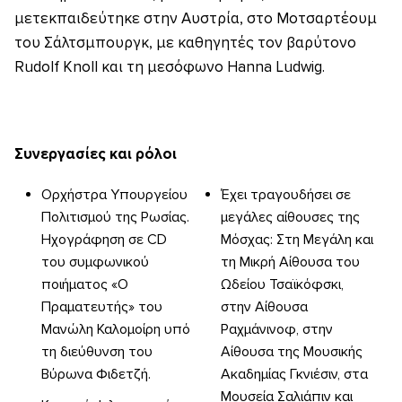
μετεκπαιδεύτηκε στην Αυστρία, στο Μοτσαρτέουμ
του Σάλτσμπουργκ, με καθηγητές τον βαρύτονο
Rudolf Knoll και τη μεσόφωνο Ηanna Ludwig.
Συνεργασίες και ρόλοι
Ορχήστρα Υπουργείου
Έχει τραγουδήσει σε
Πολιτισμού της Ρωσίας.
μεγάλες αίθουσες της
Ηχογράφηση σε CD
Μόσχας: Στη Μεγάλη και
του συμφωνικού
τη Μικρή Αίθουσα του
ποιήματος «Ο
Ωδείου Τσαϊκόφσκι,
Πραματευτής» του
στην Αίθουσα
Μανώλη Καλομοίρη υπό
Ραχμάνινοφ, στην
τη διεύθυνση του
Αίθουσα της Μουσικής
Βύρωνα Φιδετζή.
Ακαδημίας Γκνιέσιν, στα
Μουσεία Σαλιάπιν και