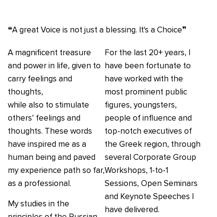
❝A great Voice is not just a blessing. It's a Choice❞
A magnificent treasure
For the last 20+ years, I
and power in life, given to
have been fortunate to
carry feelings and
have worked with the
thoughts,
most prominent public
while also to stimulate
figures, youngsters,
others’ feelings and
people of influence and
thoughts. These words
top-notch executives of
have inspired me as a
the Greek region, through
human being and paved
several Corporate Group
my experience path so far,
Workshops, 1-to-1
as a professional.
Sessions, Open Seminars
and Keynote Speeches I
My studies in the
have delivered.
principles of the Russian