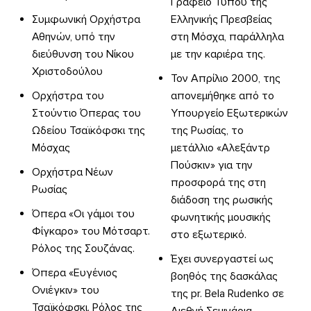
Γραφείο Τύπου της
Συμφωνική Ορχήστρα
Ελληνικής Πρεσβείας
Αθηνών, υπό την
στη Μόσχα, παράλληλα
διεύθυνση του Νίκου
με την καριέρα της.
Χριστοδούλου
Τον Απρίλιο 2000, της
Ορχήστρα του
απονεμήθηκε από το
Στούντιο Όπερας του
Υπουργείο Εξωτερικών
Ωδείου Τσαϊκόφσκι της
της Ρωσίας, το
Μόσχας
μετάλλιο «Αλεξάντρ
Πούσκιν» για την
Ορχήστρα Νέων
προσφορά της στη
Ρωσίας
διάδοση της ρωσικής
Όπερα «Οι γάμοι του
φωνητικής μουσικής
Φίγκαρο» του Μότσαρτ.
στο εξωτερικό.
Ρόλος της Σουζάνας.
Έχει συνεργαστεί ως
Όπερα «Ευγένιος
βοηθός της δασκάλας
Ονιέγκιν» του
της pr. Bela Rudenko σε
Τσαϊκόφσκι. Ρόλος της