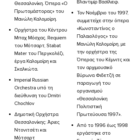
Βλαντιμίρ Βασίλιεφ.
Θεσσαλονίκη. Όπερα «Ο
Πρωτομάστορας» του
Τον Νοέμβριο του 1997,
Μανώλη Καλομοίρη.
συμμετείχε στην όπερα
«Κωνσταντίνος ο
Ορχήστρα του Κέντρου
Παλαιολόγος» του
Μπαχ Μόσχας. Requiem
Μανώλη Καλομοίρη, με
του Μότσαρτ, Stabat
την ορχήστρα της
Mater του Περγκολέζι,
Όπερας του Κέμνιτς και
έργα Καλομοίρη και
τον αρχιμουσικό
Σκαλκώτα.
Βύρωνα Φιδετζή σε
Imperial Russian
παραγωγή του
Orchestra υπό τη
οργανισμού
διεύθυνση του Dmitri
«Θεσσαλονίκη
Chochlov
Πολιτιστική
Δημοτική Ορχήστρα
Πρωτεύουσα 1997».
Θεσσαλονίκης: Άριες
Από το 1996 έως 1998
Ντονιτσέτι και
εργάστηκε στο
Μότσαρτ