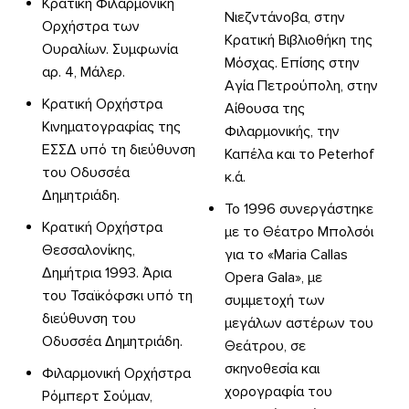
Κρατική Φιλαρμονική
Νιεζντάνοβα, στην
Ορχήστρα των
Κρατική Βιβλιοθήκη της
Ουραλίων. Συμφωνία
Μόσχας. Επίσης στην
αρ. 4, Μάλερ.
Αγία Πετρούπολη, στην
Κρατική Ορχήστρα
Αίθουσα της
Κινηματογραφίας της
Φιλαρμονικής, την
ΕΣΣΔ υπό τη διεύθυνση
Καπέλα και το Peterhof
του Οδυσσέα
κ.ά.
Δημητριάδη.
Το 1996 συνεργάστηκε
Κρατική Ορχήστρα
με το Θέατρο Μπολσόι
Θεσσαλονίκης,
για το «Maria Callas
Δημήτρια 1993. Άρια
Opera Gala», με
του Τσαϊκόφσκι υπό τη
συμμετοχή των
διεύθυνση του
μεγάλων αστέρων του
Οδυσσέα Δημητριάδη.
Θεάτρου, σε
σκηνοθεσία και
Φιλαρμονική Ορχήστρα
χορογραφία του
Ρόμπερτ Σούμαν,