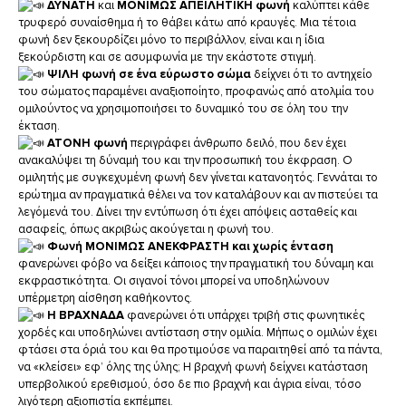
ΔΥΝΑΤΗ
και
ΜΟΝΙΜΩΣ ΑΠΕΙΛΗΤΙΚΗ φωνή
καλύπτει κάθε
τρυφερό συναίσθημα ή το θάβει κάτω από κραυγές. Μια τέτοια
φωνή δεν ξεκουρδίζει μόνο το περιβάλλον, είναι και η ίδια
ξεκούρδιστη και σε ασυμφωνία με την εκάστοτε στιγμή.
ΨΙΛΗ φωνή σε ένα εύρωστο σώμα
δείχνει ότι το αντηχείο
του σώματος παραμένει αναξιοποίητο, προφανώς από ατολμία του
ομιλούντος να χρησιμοποιήσει το δυναμικό του σε όλη του την
έκταση.
ΑΤΟΝΗ φωνή
περιγράφει άνθρωπο δειλό, που δεν έχει
ανακαλύψει τη δύναμή του και την προσωπική του έκφραση. Ο
ομιλητής με συγκεχυμένη φωνή δεν γίνεται κατανοητός. Γεννάται το
ερώτημα αν πραγματικά θέλει να τον καταλάβουν και αν πιστεύει τα
λεγόμενά του. Δίνει την εντύπωση ότι έχει απόψεις ασταθείς και
ασαφείς, όπως ακριβώς ακούγεται η φωνή του.
Φωνή ΜΟΝΙΜΩΣ ΑΝΕΚΦΡΑΣΤΗ και χωρίς ένταση
φανερώνει φόβο να δείξει κάποιος την πραγματική του δύναμη και
εκφραστικότητα. Οι σιγανοί τόνοι μπορεί να υποδηλώνουν
υπέρμετρη αίσθηση καθήκοντος.
Η ΒΡΑΧΝΑΔΑ
φανερώνει ότι υπάρχει τριβή στις φωνητικές
χορδές και υποδηλώνει αντίσταση στην ομιλία. Μήπως ο ομιλών έχει
φτάσει στα όριά του και θα προτιμούσε να παραιτηθεί από τα πάντα,
να «κλείσει» εφ’ όλης της ύλης; Η βραχνή φωνή δείχνει κατάσταση
υπερβολικού ερεθισμού, όσο δε πιο βραχνή και άγρια είναι, τόσο
λιγότερη αξιοπιστία εκπέμπει.