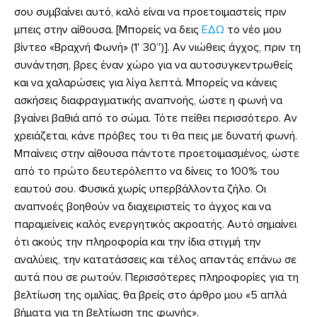
σου συμβαίνει αυτό, καλό είναι να προετοιμαστείς πριν
μπεις στην αίθουσα. [Μπορείς να δεις
ΕΔΩ
το νέο μου
βίντεο «Βραχνή Φωνή» (1′ 30’′)]. Αν νιώθεις άγχος, πριν τη
συνάντηση, βρες έναν χώρο για να αυτοσυγκεντρωθείς
και να χαλαρώσεις για λίγα λεπτά. Μπορείς να κάνεις
ασκήσεις διαφραγματικής αναπνοής, ώστε η φωνή να
βγαίνει βαθιά από το σώμα. Τότε πείθει περισσότερο. Αν
χρειάζεται, κάνε πρόβες του τι θα πεις με δυνατή φωνή.
Μπαίνεις στην αίθουσα πάντοτε προετοιμασμένος, ώστε
από το πρώτο δευτερόλεπτο να δίνεις το 100% του
εαυτού σου. Φυσικά χωρίς υπερβάλλοντα ζήλο. Οι
αναπνοές βοηθούν να διαχειριστείς το άγχος και να
παραμείνεις καλός ενεργητικός ακροατής. Αυτό σημαίνει
ότι ακούς την πληροφορία και την ίδια στιγμή την
αναλύεις, την κατατάσσεις και τέλος απαντάς επάνω σε
αυτά που σε ρωτούν. Περισσότερες πληροφορίες για τη
βελτίωση της ομιλίας, θα βρείς στο άρθρο μου «5 απλά
βήματα για τη βελτίωση της φωνής».