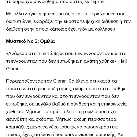
το κυρίαρχο συναίσθημα που αυτός εκπέμπει.
Με άλλα λόγια, η φωνή, εκτός από τα περιεχόμενα που
διατυπώνει, εκφράζει την εκάστοτε ψυχική διάθεση ή την
διάθεση στην οποία κάποιος έχει «μόνιμα κολλήσει».
Μυστικό Νο 3: Ομιλία
«Ανάμεσα στο τι ειπώθηκε που δεν εννοούνταν και στο
τι εννοούνταν που δεν ειπώθηκε, η αγάπη χάθηκε», Halil
Gibran.
Παραφράζοντας τον Gibran, θα έλεγα ότι «κατά τα
πρώτα λεπτά μιας συζήτησης, ανάμεσα στο τι ειπώθηκε
που δεν εννοούνταν και στο τι εννοούνταν που δεν
ειπώθηκε, σε μεγάλο βαθμό η σύνδεση και η επικοινωνία
χάθηκε». Μήπως τα πρώτα λεπτά η ομιλία σου ηχεί
ασύνδετη και σκόρπια; Μήπως, ακόμη περισσότερο,
κομπιάζεις μέχρι να «ζεσταθείς», να αφουγκραστείς
ποιους έχεις απέναντί σου και να νιώσεις ασφαλής; Αν