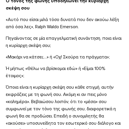
Ο τόνος της φωνής υποδηλώνει την κυρίαρχη
σκέψη σου
«Αυτό που είσαι μιλά τόσο δυνατά που δεν ακούω λέξη
από όσα λες», Ralph Waldo Emerson.
Πηγαίνοντας σε μία επαγγελματική συνάντηση, ποια είναι
η κυρίαρχη σκέψη σου;
«Μακάρι να κάτσει;…» ή «Οχ! Σκούρα τα πράγματα»;
Ή μήπως «Θέλω να βρίσκομαι εδώ» ή «Είμαι 100%
έτοιμος»;
Όποια είναι η κυρίαρχη σκέψη σου κάθε στιγμή, αυτήν
εκφράζεις με τη φωνή σου. Ακόμη κι αν πεις μόνο
«καλημέρα». Βεβαιώσου λοιπόν, ότι το «μέσα» σου
συμφωνεί με τον τόνο της φωνής σου, διαφορετικά η
φωνή θα σε προδώσει. Επειδή ο συνομιλητής θα
«ακούσει» υποσυνείδητα τον εσωτερικό σου διάλογο και