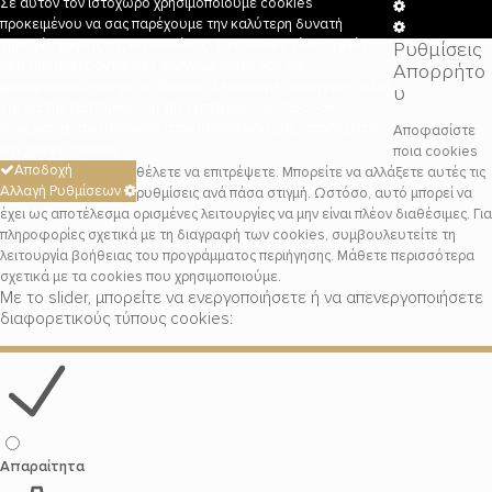
Σε αυτόν τον ιστοχώρο χρησιμοποιούμε cookies
Cookie
προκειμένου να σας παρέχουμε την καλύτερη δυνατή
Box
Cookie
εμπειρία χρήσης της ιστοσελίδας. Τα cookies είναι αρχεία
Ρυθμίσεις
Settings
Box
που αποθηκεύονται στο φυλλομετρητή σας και
Απορρήτο
Settings
χρησιμοποιούνται για τις βασικές λειτουργίες πλοήγησης αλλά
υ
και για την εξατομίκευση της εμπειρίας σας. Εφόσον
συνεχίσετε την πλοήγηση στην ιστοσελίδα μας, αποδέχεστε
Αποφασίστε
την χρήση cookies.
ποια cookies
Αποδοχή
θέλετε να επιτρέψετε. Μπορείτε να αλλάξετε αυτές τις
Αλλαγή Ρυθμίσεων
ρυθμίσεις ανά πάσα στιγμή. Ωστόσο, αυτό μπορεί να
έχει ως αποτέλεσμα ορισμένες λειτουργίες να μην είναι πλέον διαθέσιμες. Για
πληροφορίες σχετικά με τη διαγραφή των cookies, συμβουλευτείτε τη
λειτουργία βοήθειας του προγράμματος περιήγησης. Μάθετε περισσότερα
σχετικά με τα cookies που χρησιμοποιούμε.
Με το slider, μπορείτε να ενεργοποιήσετε ή να απενεργοποιήσετε
διαφορετικούς τύπους cookies:
Απαραίτητα