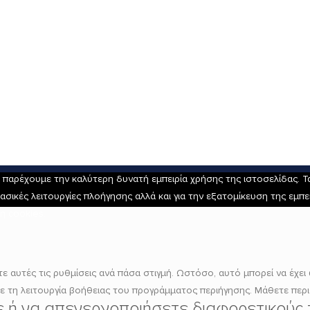
αρέχουμε την καλύτερη δυνατή εμπειρία χρήσης της ιστοσελίδας. Τα 
ασικές λειτουργίες πλοήγησης αλλά και για την εξατομίκευση της εμπ
η cookies.
 αυτές τις ρυθμίσεις ανά πάσα στιγμή. Ωστόσο, αυτό μπορεί να έχει 
τε τη λειτουργία βοήθειας του προγράμματος περιήγησης. Μάθετε περ
τε ή να απενεργοποιήσετε διαφορετικούς 