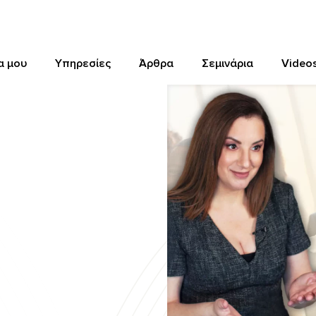
α μου
Υπηρεσίες
Άρθρα
Σεμινάρια
Video
α