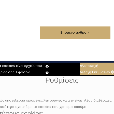
cookies είναι αρχεία που
Αποδοχή
Cookie
ειρίας σας. Εφόσον
Αλλαγή Ρυθμίσεων
Box
Cookie
Ρυθμίσεις
Settings
Box
Settings
ως αποτέλεσμα ορισμένες λειτουργίες να μην είναι πλέον διαθέσιμες.
ισσότερα σχετικά με τα cookies που χρησιμοποιούμε.
τύπους cookies: